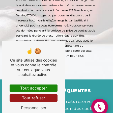
auprès d’une autorité de contrôle, ainsi que d’organiser
le sort de vos données post-mortem. Vous pouvez exercer
ces droits par voie postale à l'adresse 213 Rue François
Perrin, 87000 Limoges ou par courrier électronique à
l'adresse hottin.christelle@orange.fr. Un justificatif
d'identité pourra vous être demandé. Nous conservons
vos données pendant la période de prise de contact puis
pendant la durée de prescription légale aux fins
probatoires et de gestion des contentieux. Vous avez le
droit de vous inscrire sur la liste d'opposition au
démarchage téléphonique, disponible à cette adresse:
Bloctel.gouv.fr
. Consultez le site cnil.fr pour plus
Ce site utilise des cookies
d’informations sur vos droits.
et vous donne le contrôle
sur ceux que vous
souhaitez activer
Tout accepter
RECHERCHES FRÉQUENTES
Tout refuser
©
Vistalid
- 2026 - Tous droits réservés -
Personnaliser
Mentions légales
-
Gestion des cookies