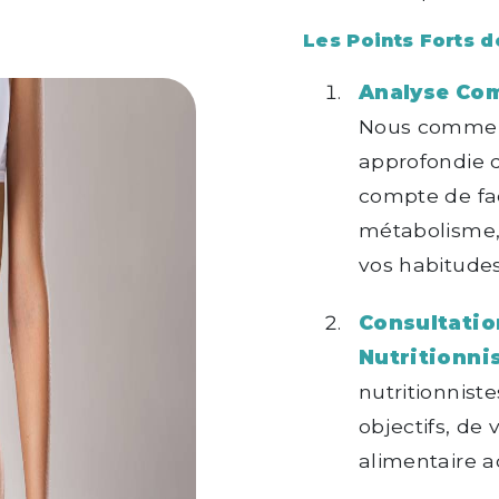
Les Points Forts d
Analyse Com
Nous commen
approfondie d
compte de fac
métabolisme, 
vos habitudes
Consultatio
Nutritionnis
nutritionnist
objectifs, de 
alimentaire a