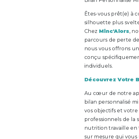
Bilan Personnalisé M
Êtes-vous prêt(e) à
silhouette plus svelt
Chez
Minc'Alors
, n
parcours de perte de
nous vous offrons u
conçu spécifiquemen
individuels.
Découvrez Votre B
Au cœur de notre ap
bilan personnalisé mi
vos objectifs et votr
professionnels de la s
nutrition travaille 
sur mesure qui vous 