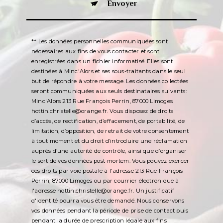
Envoyer
** Les données personnelles communiquées sont
nécessaires aux fins de vous contacter et sont
enregistrées dans un fichier informatisé. Elles sont
destinées à Minc'Alors et ses sous-traitants dans le seul
but de répondre à votre message. Les données collectées
seront communiquées aux seuls destinataires suivants:
Minc'Alors 213 Rue François Perrin, 87000 Limoges
hottin.christelle@orange.fr. Vous disposez de droits
d’accès, de rectification, d’effacement, de portabilité, de
limitation, d’opposition, de retrait de votre consentement
à tout moment et du droit d’introduire une réclamation
auprès d’une autorité de contrôle, ainsi que d’organiser
le sort de vos données post-mortem. Vous pouvez exercer
ces droits par voie postale à l'adresse 213 Rue François
Perrin, 87000 Limoges ou par courrier électronique à
l'adresse hottin.christelle@orange.fr. Un justificatif
d'identité pourra vous être demandé. Nous conservons
vos données pendant la période de prise de contact puis
pendant la durée de prescription légale aux fins