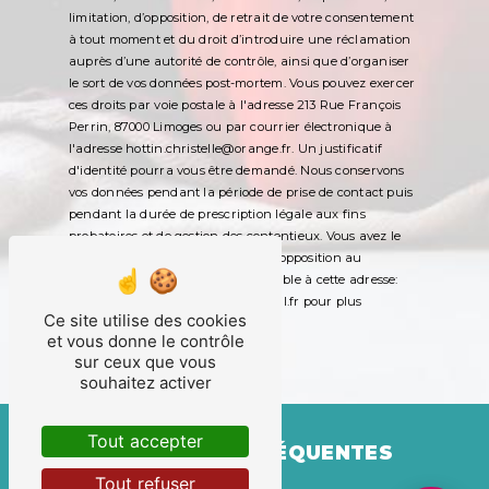
limitation, d’opposition, de retrait de votre consentement
à tout moment et du droit d’introduire une réclamation
auprès d’une autorité de contrôle, ainsi que d’organiser
le sort de vos données post-mortem. Vous pouvez exercer
ces droits par voie postale à l'adresse 213 Rue François
Perrin, 87000 Limoges ou par courrier électronique à
l'adresse hottin.christelle@orange.fr. Un justificatif
d'identité pourra vous être demandé. Nous conservons
vos données pendant la période de prise de contact puis
pendant la durée de prescription légale aux fins
probatoires et de gestion des contentieux. Vous avez le
droit de vous inscrire sur la liste d'opposition au
démarchage téléphonique, disponible à cette adresse:
Bloctel.gouv.fr
. Consultez le site cnil.fr pour plus
Ce site utilise des cookies
d’informations sur vos droits.
et vous donne le contrôle
sur ceux que vous
souhaitez activer
Tout accepter
RECHERCHES FRÉQUENTES
Tout refuser