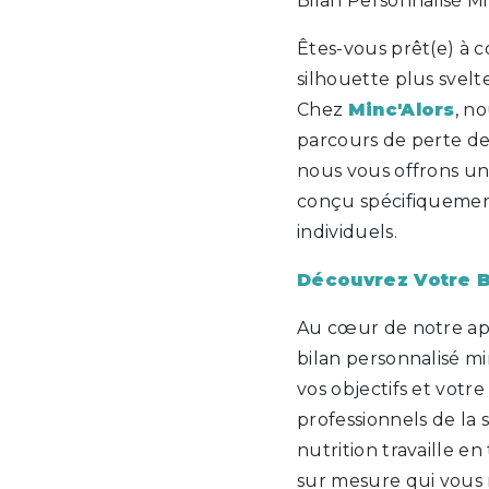
Bilan Personnalisé M
Êtes-vous prêt(e) à
silhouette plus svelt
Chez
Minc'Alors
, n
parcours de perte de
nous vous offrons u
conçu spécifiquemen
individuels.
Découvrez Votre B
Au cœur de notre ap
bilan personnalisé mi
vos objectifs et votr
professionnels de la s
nutrition travaille 
sur mesure qui vous 