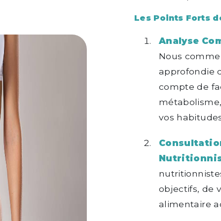
Les Points Forts d
Analyse Com
Nous commen
approfondie d
compte de fac
métabolisme, 
vos habitudes
Consultatio
Nutritionnis
nutritionnist
objectifs, de 
alimentaire a