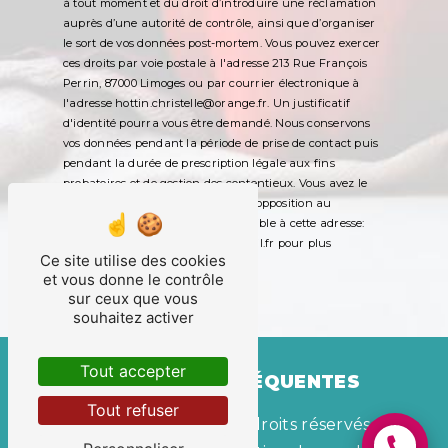
à tout moment et du droit d’introduire une réclamation
auprès d’une autorité de contrôle, ainsi que d’organiser
le sort de vos données post-mortem. Vous pouvez exercer
ces droits par voie postale à l'adresse 213 Rue François
Perrin, 87000 Limoges ou par courrier électronique à
l'adresse hottin.christelle@orange.fr. Un justificatif
d'identité pourra vous être demandé. Nous conservons
vos données pendant la période de prise de contact puis
pendant la durée de prescription légale aux fins
probatoires et de gestion des contentieux. Vous avez le
droit de vous inscrire sur la liste d'opposition au
démarchage téléphonique, disponible à cette adresse:
Bloctel.gouv.fr
. Consultez le site cnil.fr pour plus
Ce site utilise des cookies
d’informations sur vos droits.
et vous donne le contrôle
sur ceux que vous
souhaitez activer
Tout accepter
RECHERCHES FRÉQUENTES
Tout refuser
©
Vistalid
- 2026 - Tous droits réservés -