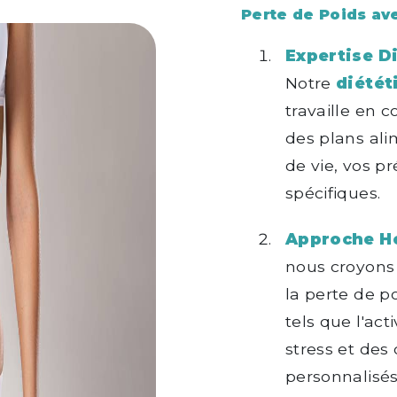
Perte de Poids ave
Expertise D
Notre
diétét
travaille en 
des plans al
de vie, vos p
spécifiques.
Approche Ho
nous croyons
la perte de p
tels que l'act
stress et des 
personnalisés