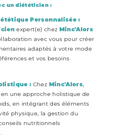
c un diététicien :
iététique Personnalisée :
icien
expert(e) chez
Minc'Alors
collaboration avec vous pour créer
imentaires adaptés à votre mode
références et vos besoins
listique :
Chez
Minc'Alors
,
 en une approche holistique de
oids, en intégrant des éléments
ivité physique, la gestion du
conseils nutritionnels
.