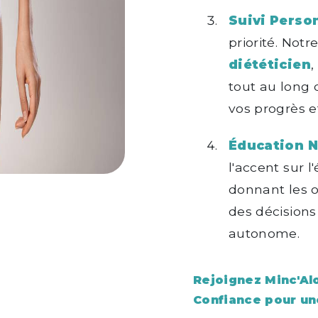
Suivi Person
priorité. Notr
diététicien
,
tout au long 
vos progrès e
Éducation Nu
l'accent sur l
donnant les o
des décisions
autonome.
Rejoignez Minc'Alo
Confiance pour un