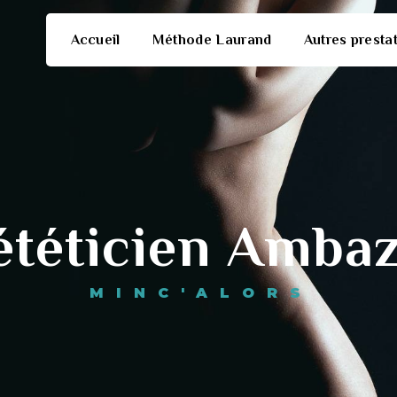
Accueil
Méthode Laurand
Autres presta
ététicien Amba
MINC'ALORS