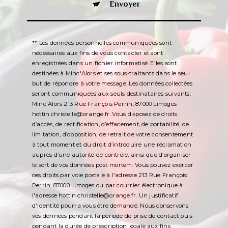
Envoyer
** Les données personnelles communiquées sont
nécessaires aux fins de vous contacter et sont
enregistrées dans un fichier informatisé. Elles sont
destinées à Minc'Alors et ses sous-traitants dans le seul
but de répondre à votre message. Les données collectées
seront communiquées aux seuls destinataires suivants:
Minc'Alors 213 Rue François Perrin, 87000 Limoges
hottin.christelle@orange.fr. Vous disposez de droits
d’accès, de rectification, d’effacement, de portabilité, de
limitation, d’opposition, de retrait de votre consentement
à tout moment et du droit d’introduire une réclamation
auprès d’une autorité de contrôle, ainsi que d’organiser
le sort de vos données post-mortem. Vous pouvez exercer
ces droits par voie postale à l'adresse 213 Rue François
Perrin, 87000 Limoges ou par courrier électronique à
l'adresse hottin.christelle@orange.fr. Un justificatif
d'identité pourra vous être demandé. Nous conservons
vos données pendant la période de prise de contact puis
pendant la durée de prescription légale aux fins