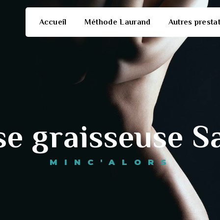
Accueil
Méthode Laurand
Autres presta
e graisseuse S
MINC'ALORS