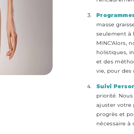
Programmes 
masse graiss
seulement à l
MINC'Alors, 
holistiques, i
et des métho
vie, pour des 
Suivi Person
priorité. Nous
ajuster votr
progrès et po
nécessaire à