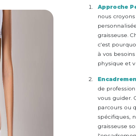
Approche Pe
nous croyons
personnalisé
graisseuse. C
c'est pourqu
à vos besoins
physique et vo
Encadrement
de profession
vous guider. 
parcours ou q
spécifiques, 
graisseuse so
l'encadremen