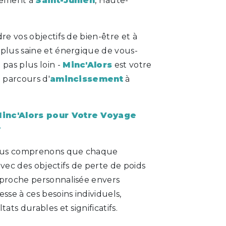
sement à
Saint-Junien
, Haute-
re vos objectifs de bien-être et à
 plus saine et énergique de vous-
pas plus loin -
Minc'Alors
est votre
e parcours d'
amincissement
à
Minc'Alors pour Votre Voyage
?
ous comprenons que chaque
avec des objectifs de perte de poids
pproche personnalisée envers
esse à ces besoins individuels,
tats durables et significatifs.