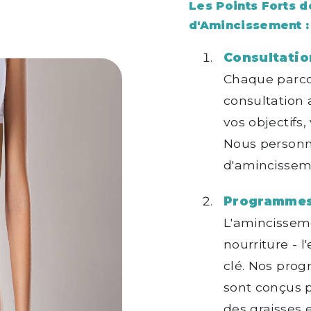
Les Points Forts 
d'Amincissement :
Consultatio
Chaque parc
consultation
vos objectifs,
Nous personn
d'amincisseme
Programmes 
L'amincisseme
nourriture - 
clé. Nos pro
sont conçus 
des graisses e