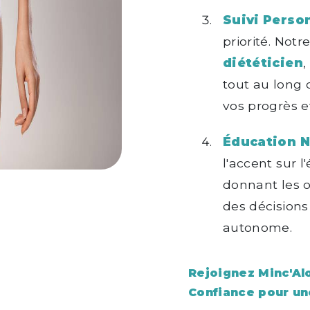
Suivi Person
priorité. Notr
diététicien
,
tout au long 
vos progrès e
Éducation Nu
l'accent sur l
donnant les o
des décisions
autonome.
Rejoignez Minc'Alo
Confiance pour un