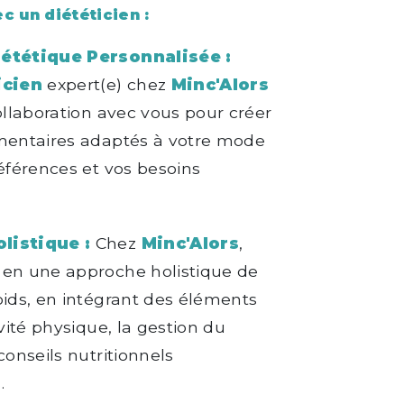
c un diététicien :
iététique Personnalisée :
icien
expert(e) chez
Minc'Alors
collaboration avec vous pour créer
imentaires adaptés à votre mode
références et vos besoins
listique :
Chez
Minc'Alors
,
 en une approche holistique de
oids, en intégrant des éléments
ivité physique, la gestion du
conseils nutritionnels
.