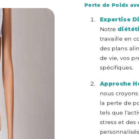
Perte de Poids ave
Expertise D
Notre
diétét
travaille en 
des plans al
de vie, vos p
spécifiques.
Approche Ho
nous croyons
la perte de p
tels que l'act
stress et des 
personnalisés