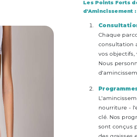
Les Points Forts 
d'Amincissement :
Consultatio
Chaque parc
consultation
vos objectifs,
Nous personn
d'amincisseme
Programmes 
L'amincisseme
nourriture - 
clé. Nos pro
sont conçus 
des graisses e