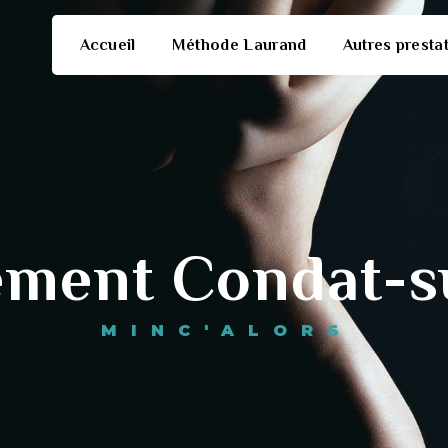
Accueil
Méthode Laurand
Autres presta
ement Condat-s
MINC'ALORS