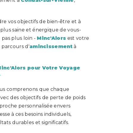
sement à
Condat-sur-Vienne
,
re vos objectifs de bien-être et à
 plus saine et énergique de vous-
pas plus loin -
Minc'Alors
est votre
e parcours d'
amincissement
à
Minc'Alors pour Votre Voyage
?
ous comprenons que chaque
avec des objectifs de perte de poids
pproche personnalisée envers
esse à ces besoins individuels,
tats durables et significatifs.