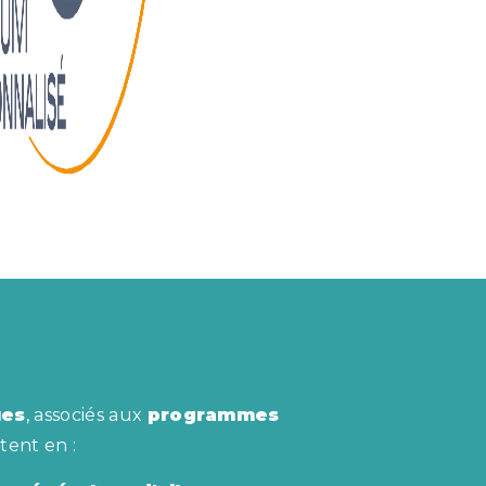
ues
, associés aux
programmes
stent en :