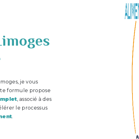
Limoges
e
imoges, je vous
tte formule propose
omplet
, associé à des
lérer le processus
ment
.