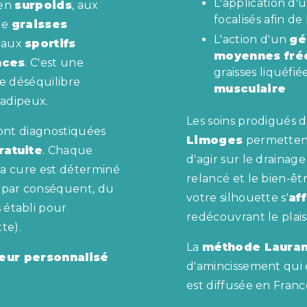
L'application d'
 en
surpoids
, aux
focalisés afin de 
de
graisses
L'action d'un
gé
 aux
sportifs
moyennes fré
nces
. C'est une
graisses liquéf
e déséquilibre
musculaire
 adipeux.
Les soins prodigués 
ont diagnostiquées
Limoges
permettent
ratuite
. Chaque
d'agir sur le drainag
la cure est déterminé
relancé et le bien-êt
 par conséquent, du
votre silhouette s'
af
s établi pour
redécouvrant le plais
te).
La
méthode Laura
eur personnalisé
d'amincissement qui 
est diffusée en Fran