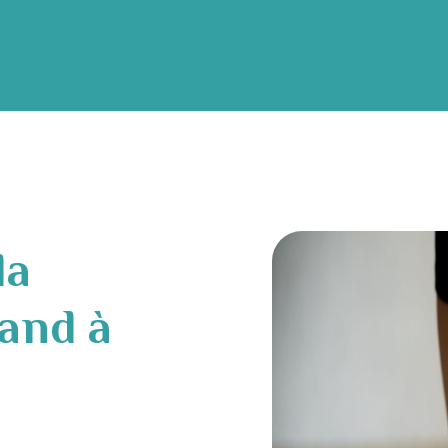
la
and à