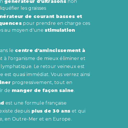
un
générateur d'ultrasons
non
liquéfier les graisses
nérateur de courant basses et
quences
pour prendre en charge ces
iées au moyen d'une
stimulation
dans le
centre d'amincissement à
 à l'organisme de mieux éliminer et
e lymphatique. Le retour veineux est
re est quasi immédiat. Vous verrez ainsi
finer
progressivement, tout en
ir de
manger de façon saine
.
nd
est une formule française
existe depuis
plus de 30 ans
et qui
ce, en Outre-Mer et en Europe.