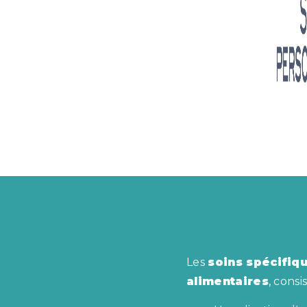
Les
soins spécifiq
alimentaires
, consi