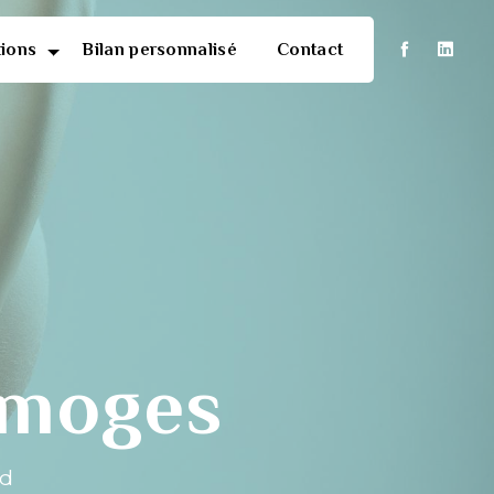
tions
Bilan personnalisé
Contact
imoges
nd