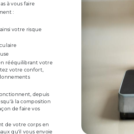
as à vous faire
ment :
ainsi votre risque
culaire
euse
en rééquilibrant votre
tez votre confort,
allonnements
fonctionnent, depuis
usqu'à la composition
açon de faire vos
t de votre corps en
naux qu'il vous envoie