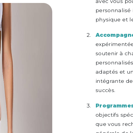
avec vous po
personnalisé i
physique et l
Accompagne
expérimenté
soutenir à ch
personnalisés
adaptés et un 
intégrante d
succès.
Programmes
objectifs spé
que vous rec