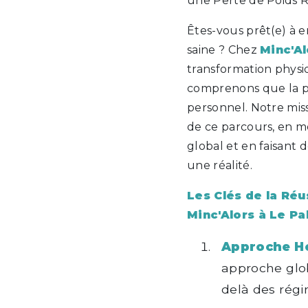
une Perte de Poids R
Êtes-vous prêt(e) à e
saine ? Chez
Minc'Al
transformation physi
comprenons que la p
personnel. Notre mis
de ce parcours, en me
global et en faisant 
une réalité.
Les Clés de la Réu
Minc'Alors à Le Pa
Approche Ho
approche glob
delà des rég