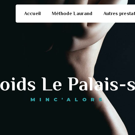
Accueil
Méthode Laurand
Autres presta
poids Le Palais-
MINC'ALORS