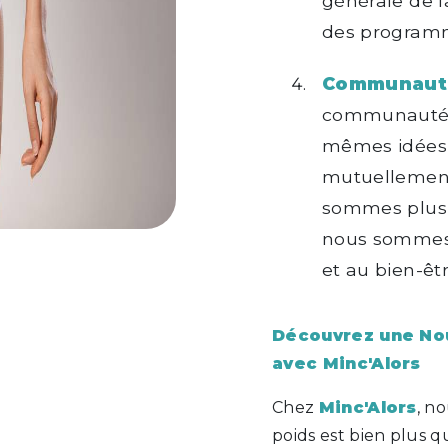
générale de l
des programm
Communauté
communauté 
mêmes idées 
mutuellemen
sommes plus 
nous sommes 
et au bien-êtr
Découvrez une No
avec Minc'Alors
Chez
Minc'Alors
, n
poids est bien plus q